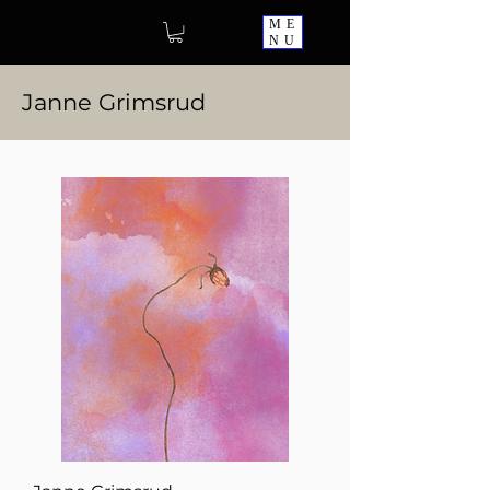
ME
NU
Janne Grimsrud