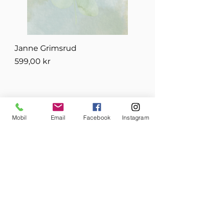
Janne Grimsrud
Pris
599,00 kr
Fornavn
Mobil
Email
Facebook
Instagram
Etternavn
E-post
Bedriftsnavn eller privatperson