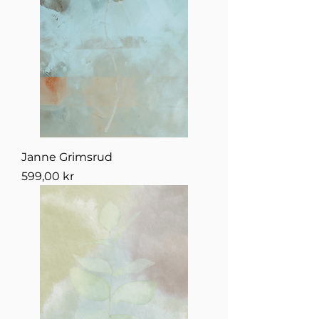
Janne Grimsrud
Pris
599,00 kr