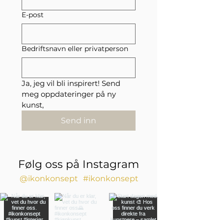
oppmerksomheten - Et stilrent og
balansert kunstuttrykk som lar
E-post
omgivelse puste.
Bedriftsnavn eller privatperson
Ja, jeg vil bli inspirert! Send 
meg oppdateringer på ny 
kunst,
Send inn
Følg oss på Instagram
@ikonkonsept
#ikonkonsept