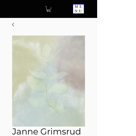
ME
NU
Janne Grimsrud