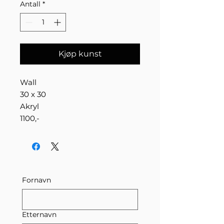
Antall
*
Kjøp kunst
Wall
30 x 30
Akryl
1100,-
Fornavn
Etternavn