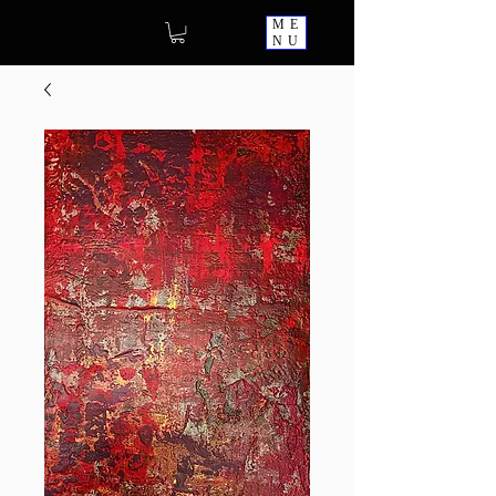
ME
NU