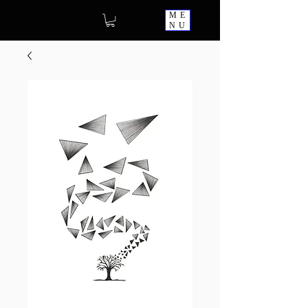
ME
NU