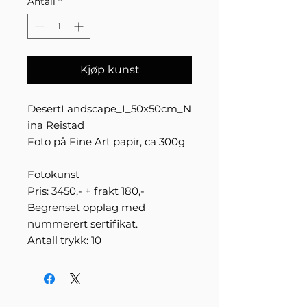
Antall
*
Kjøp kunst
DesertLandscape_I_50x50cm_N
ina Reistad
Foto på Fine Art papir, ca 300g
Fotokunst
Pris: 3450,- + frakt 180,-
Begrenset opplag med
nummerert sertifikat.
Antall trykk: 10