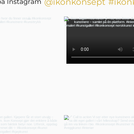
@ikonkonsept
#ikon
på Instagram