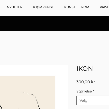
NYHETER
KJØP KUNST
KUNST TIL ROM
PRIS
IKON
Pris
300,00 kr
Størrelse
*
Velg