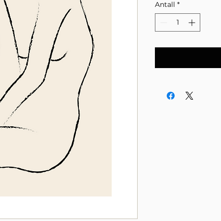
Antall
*