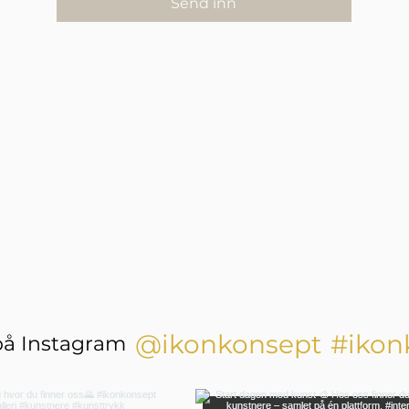
Send inn
@ikonkonsept
#ikon
på Instagram