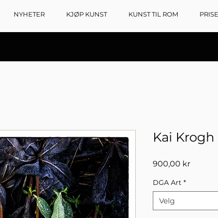
NYHETER
KJØP KUNST
KUNST TIL ROM
PRIS
Kai Krogh
Pris
900,00 kr
DGA Art
*
Velg