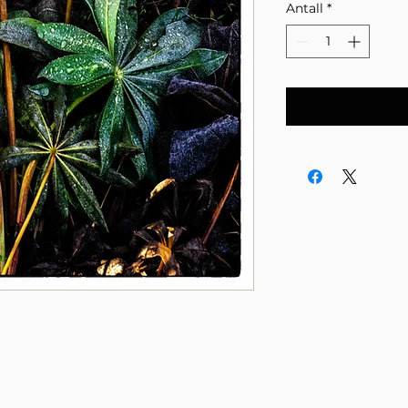
Antall
*