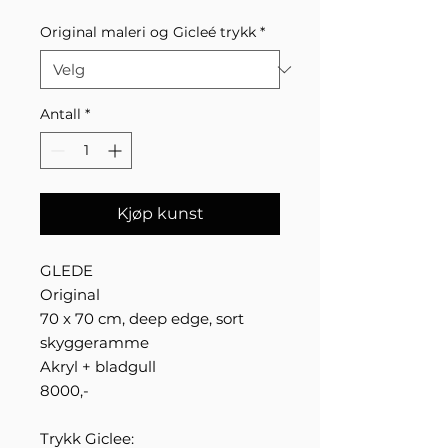
Original maleri og Gicleé trykk
*
Antall
*
Kjøp kunst
GLEDE
Original
70 x 70 cm, deep edge, sort
skyggeramme
Akryl + bladgull
8000,-
Trykk Giclee: