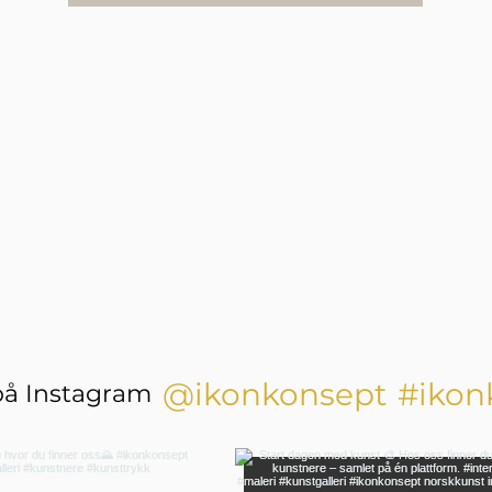
@ikonkonsept
#ikon
på Instagram