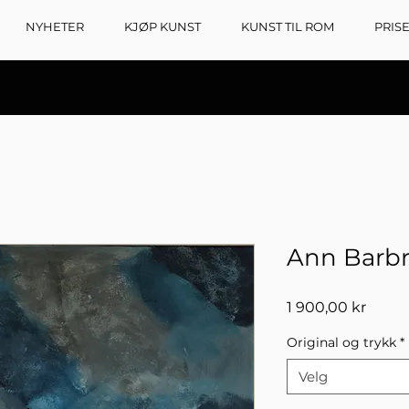
NYHETER
KJØP KUNST
KUNST TIL ROM
PRIS
Ann Barbra
Pris
1 900,00 kr
Original og trykk
*
Velg