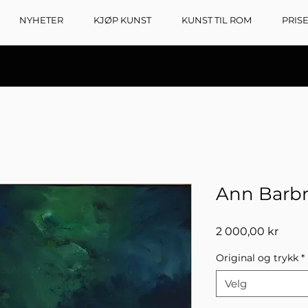
NYHETER
KJØP KUNST
KUNST TIL ROM
PRIS
Ann Barbra
Pris
2 000,00 kr
Original og trykk
*
Velg