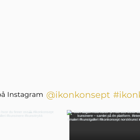
@ikonkonsept
#ikon
på Instagram