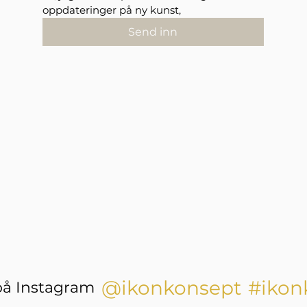
oppdateringer på ny kunst,
Send inn
@ikonkonsept
#ikon
på Instagram