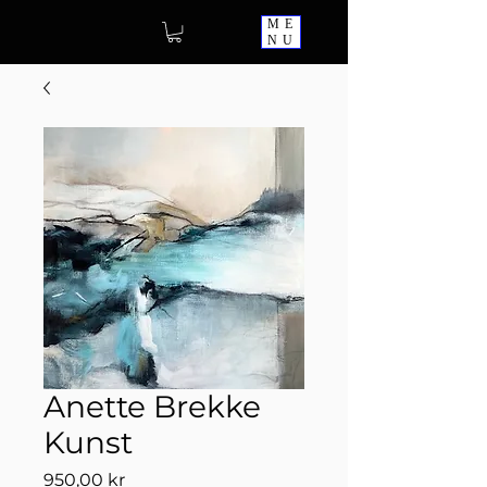
ME
NU
Anette Brekke
Kunst
Pris
950,00 kr