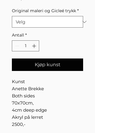
Original maleri og Gicleé trykk
*
Antall
*
Kjøp kunst
Kunst
Anette Brekke
Both sides
70x70cm,
4cm deep edge
Akryl på lerret
2500,-