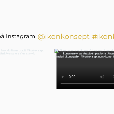
@ikonkonsept
#ikon
på Instagram