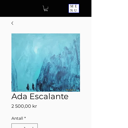
ME
NU
Ada Escalante
Pris
2 500,00 kr
Antall
*