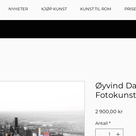
NYHETER
KJØP KUNST
KUNST TIL ROM
PRIS
Øyvind D
Fotokuns
Pris
2 900,00 kr
Antall
*