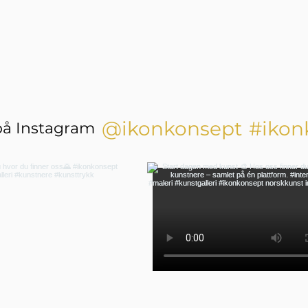
@ikonkonsept
#ikon
på Instagram