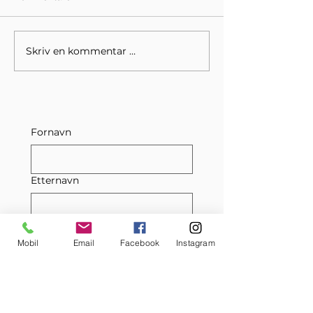
Skriv en kommentar …
2025 - Året Ikon Konsept
Eirin Hov, kunst 
fant retningen
naturens strukture
abstrakte fortell
Fornavn
Etternavn
E-post
Mobil
Email
Facebook
Instagram
Bedriftsnavn eller privatperson