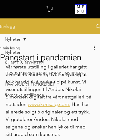
ME
NU
Innlegg
Nyheter
1 min lesing
Nyheter
Pangstart i pandemien
KUNST & NYHETER
Vår første utstilling i galleriet har gått 
TIPS & INSPIRASJON FOR KUNSTNERE
over all forventning. Det er tydelig at 
folk har tid til å bruke tid på kunst. Vi 
HVA SKJER I TRYKKERIET
viser utstillingen til Anders Nikolai 
Romeriksutstillingen
Simonsen digitalt fra vårt nettgalleri på 
nettsiden 
www.ikonsalg.com.
 Han har 
allerede solgt 5 originaler og ett trykk. 
Vi gratulerer Anders Nikolai med 
salgene og ønsker han lykke til med 
sitt arbeid som kunstner. 