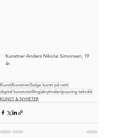
Kunstner Anders Nikolai Simonsen, 19 
år.
Kunst
Kunstner
Selge kunst på nett
digital kunstutstilling
akrylmaleri
pouring teknikk
KUNST & NYHETER