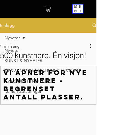
ME
NU
Innlegg
Nyheter
1 min lesing
Nyheter
500 kunstnere. Én visjon!
KUNST & NYHETER
TIPS & INSPIRASJON FOR KUNSTNERE
Vi åpner for nye 
kunstnere - 
HVA SKJER I TRYKKERIET
begrenset 
Romeriksutstillingen
antall plasser.