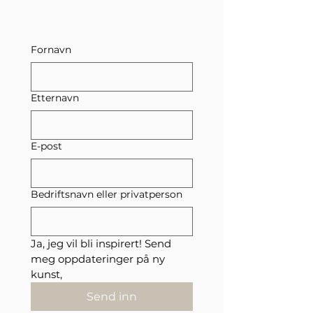
abstrakte fortell
Fornavn
Etternavn
E-post
Bedriftsnavn eller privatperson
Ja, jeg vil bli inspirert! Send 
meg oppdateringer på ny 
kunst,
Send inn